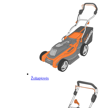
Žoliapjovės