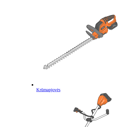
Krūmapjovės