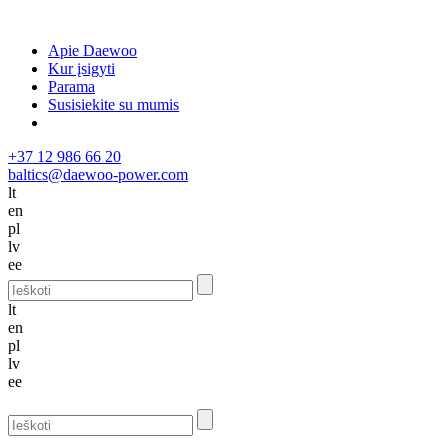
Apie Daewoo
Kur įsigyti
Parama
Susisiekite su mumis
+37 12 986 66 20
baltics@daewoo-power.com
lt
en
pl
lv
ee
lt
en
pl
lv
ee