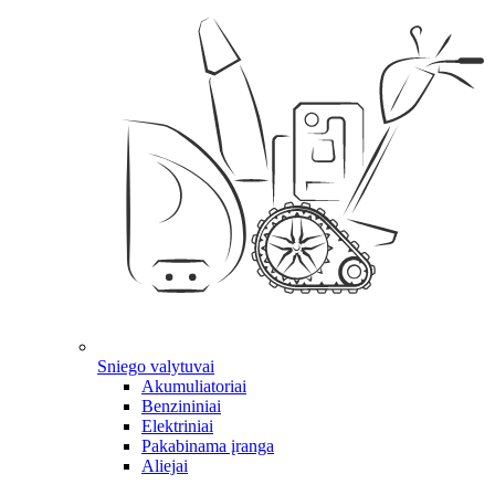
Sniego valytuvai
Akumuliatoriai
Benzininiai
Elektriniai
Pakabinama įranga
Aliejai