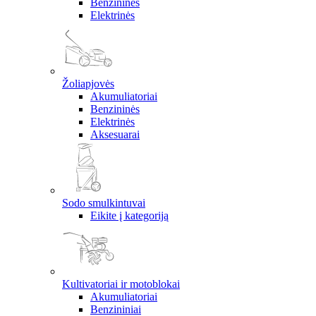
Benzininės
Elektrinės
Žoliapjovės
Akumuliatoriai
Benzininės
Elektrinės
Aksesuarai
Sodo smulkintuvai
Eikite į kategoriją
Kultivatoriai ir motoblokai
Akumuliatoriai
Benzininiai