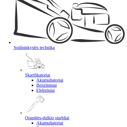
Sodininkystės technika
Skarifikatoriai
Akumuliatoriai
Benzininiai
Elektriniai
Orapūtės-dulkių siurbliai
Akumuliatoriai