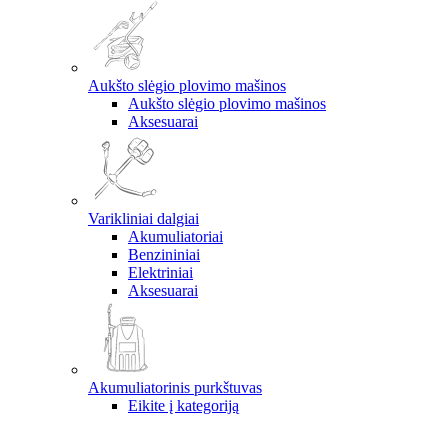
Aukšto slėgio plovimo mašinos
Aukšto slėgio plovimo mašinos
Aksesuarai
Varikliniai dalgiai
Akumuliatoriai
Benzininiai
Elektriniai
Aksesuarai
Akumuliatorinis purkštuvas
Eikite į kategoriją