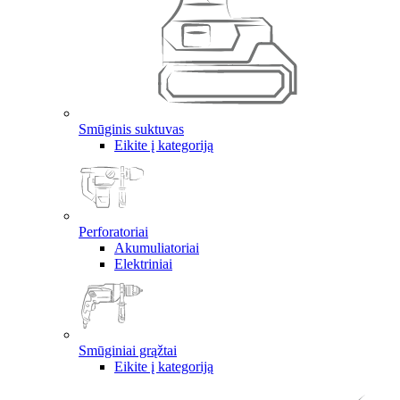
Smūginis suktuvas
Eikite į kategoriją
Perforatoriai
Akumuliatoriai
Elektriniai
Smūginiai grąžtai
Eikite į kategoriją