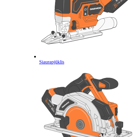
Siaurapjūklis