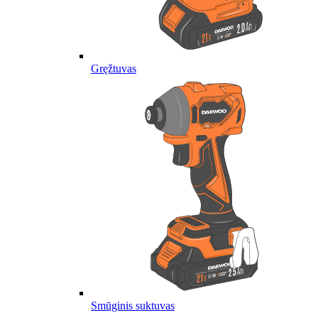
Gręžtuvas
Smūginis suktuvas