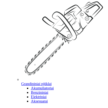
Grandininiai pjūklai
Akumuliatoriai
Benzininiai
Elektriniai
Aksesuarai