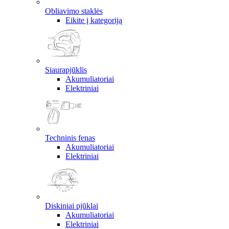
Obliavimo staklės
Eikite į kategoriją
Siaurapjūklis
Akumuliatoriai
Elektriniai
Techninis fenas
Akumuliatoriai
Elektriniai
Diskiniai pjūklai
Akumuliatoriai
Elektriniai