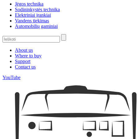
Jėgos technika
Sodininkystės technika
Elektriniai įrankiai
Vandens tiekimas
Automobilių gaminiai
About us
Where to buy
Support
Contact us
YouTube