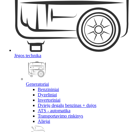
Jėgos technika
Generatoriai
Benzininiai
Dyzeliniai
Invertoriniai
Dviejų degalų benzinas + dujos
ATS - automatika
Transportavimo rinkinys
Aliejai