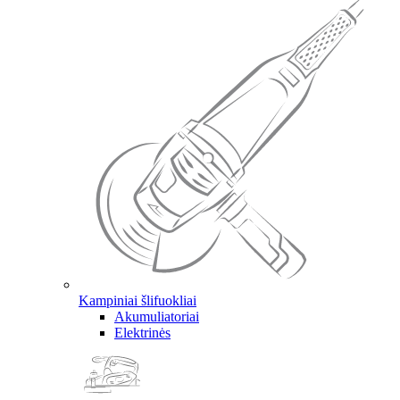
Kampiniai šlifuokliai
Akumuliatoriai
Elektrinės