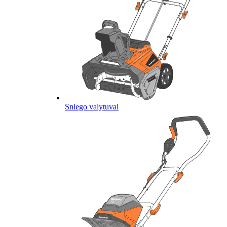
Sniego valytuvai