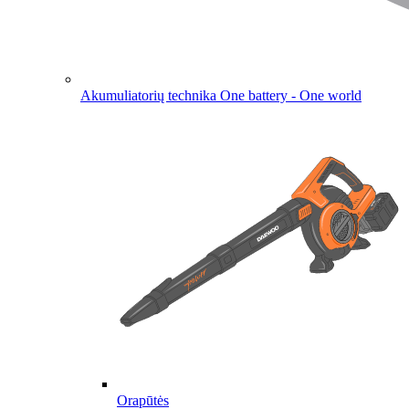
Akumuliatorių technika
One battery - One world
Orapūtės