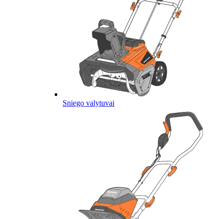
Sniego valytuvai