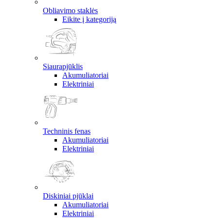
Obliavimo staklės
Eikite į kategoriją
Siaurapjūklis
Akumuliatoriai
Elektriniai
Techninis fenas
Akumuliatoriai
Elektriniai
Diskiniai pjūklai
Akumuliatoriai
Elektriniai