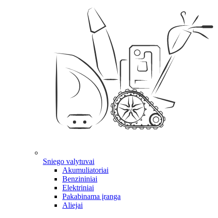
Sniego valytuvai
Akumuliatoriai
Benzininiai
Elektriniai
Pakabinama įranga
Aliejai