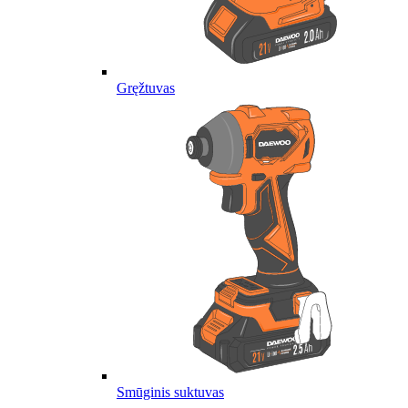
Gręžtuvas
Smūginis suktuvas