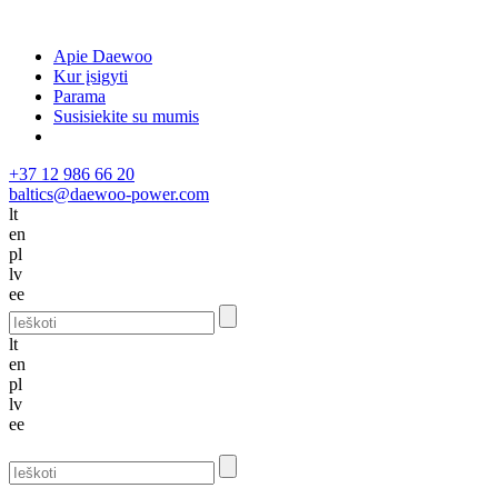
Apie Daewoo
Kur įsigyti
Parama
Susisiekite su mumis
+37 12 986 66 20
baltics@daewoo-power.com
lt
en
pl
lv
ee
lt
en
pl
lv
ee