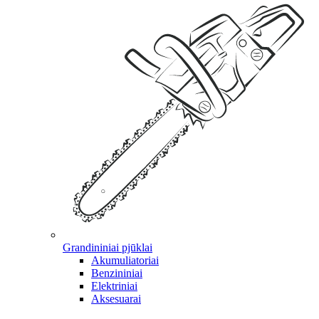
Grandininiai pjūklai
Akumuliatoriai
Benzininiai
Elektriniai
Aksesuarai