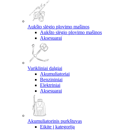
Aukšto slėgio plovimo mašinos
Aukšto slėgio plovimo mašinos
Aksesuarai
Varikliniai dalgiai
Akumuliatoriai
Benzininiai
Elektriniai
Aksesuarai
Akumuliatorinis purkštuvas
Eikite į kategoriją