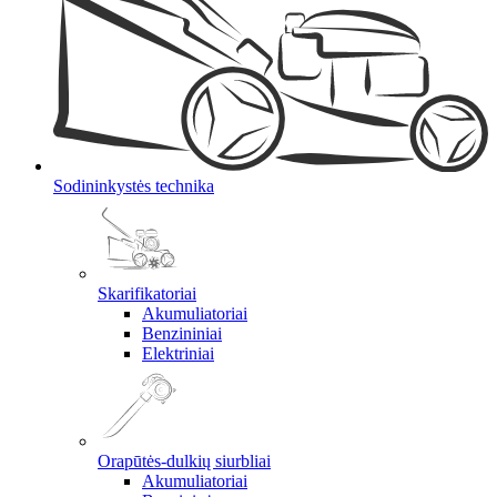
Sodininkystės technika
Skarifikatoriai
Akumuliatoriai
Benzininiai
Elektriniai
Orapūtės-dulkių siurbliai
Akumuliatoriai