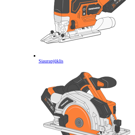
Siaurapjūklis