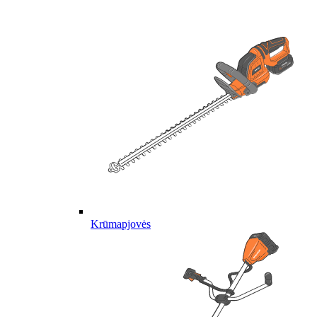
Krūmapjovės