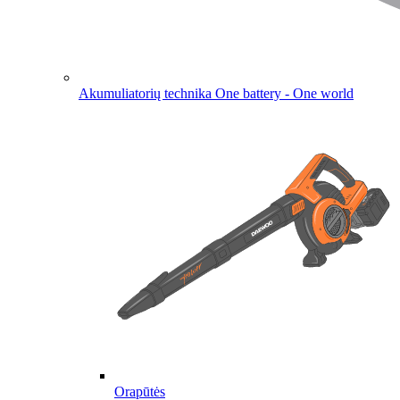
Akumuliatorių technika
One battery - One world
Orapūtės