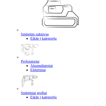
Smūginis suktuvas
Eikite į kategoriją
Perforatoriai
Akumuliatoriai
Elektriniai
Smūginiai grąžtai
Eikite į kategoriją