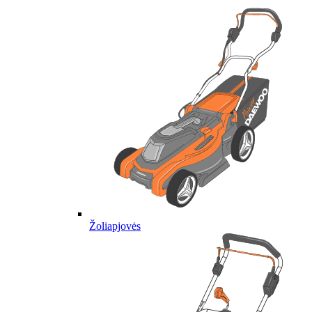
Žoliapjovės