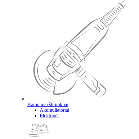
Kampiniai šlifuokliai
Akumuliatoriai
Elektrinės