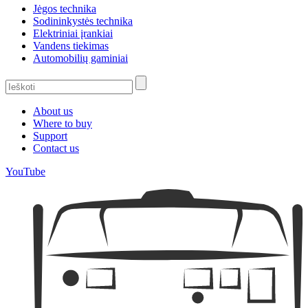
Jėgos technika
Sodininkystės technika
Elektriniai įrankiai
Vandens tiekimas
Automobilių gaminiai
About us
Where to buy
Support
Contact us
YouTube