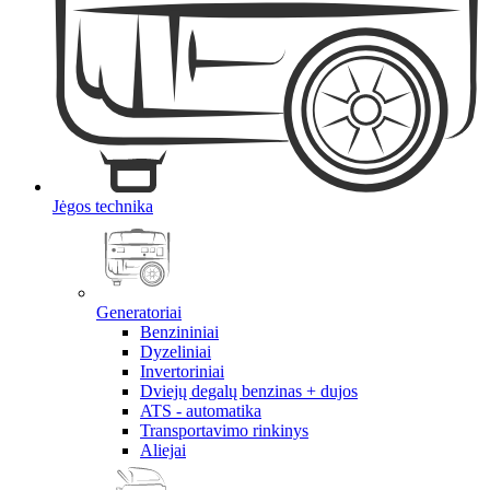
Jėgos technika
Generatoriai
Benzininiai
Dyzeliniai
Invertoriniai
Dviejų degalų benzinas + dujos
ATS - automatika
Transportavimo rinkinys
Aliejai