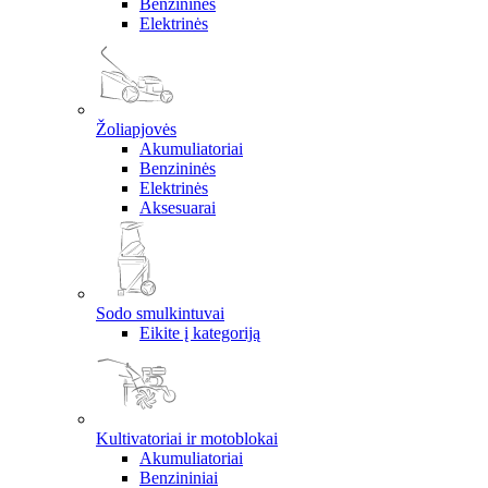
Benzininės
Elektrinės
Žoliapjovės
Akumuliatoriai
Benzininės
Elektrinės
Aksesuarai
Sodo smulkintuvai
Eikite į kategoriją
Kultivatoriai ir motoblokai
Akumuliatoriai
Benzininiai